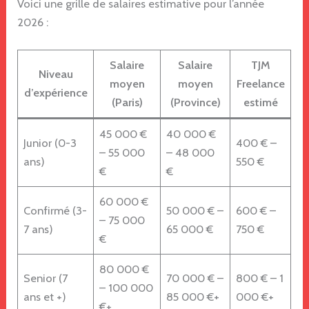
Voici une grille de salaires estimative pour l’année
2026 :
Salaire
Salaire
TJM
Niveau
moyen
moyen
Freelance
d’expérience
(Paris)
(Province)
estimé
45 000 €
40 000 €
Junior (0-3
400 € –
– 55 000
– 48 000
ans)
550 €
€
€
60 000 €
Confirmé (3-
50 000 € –
600 € –
– 75 000
7 ans)
65 000 €
750 €
€
80 000 €
Senior (7
70 000 € –
800 € – 1
– 100 000
ans et +)
85 000 €+
000 €+
€+